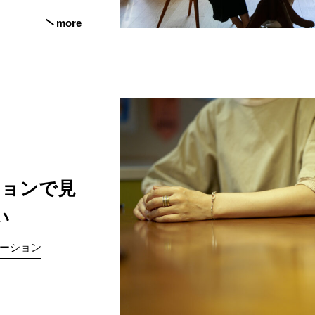
more
ションで見
い
ーション