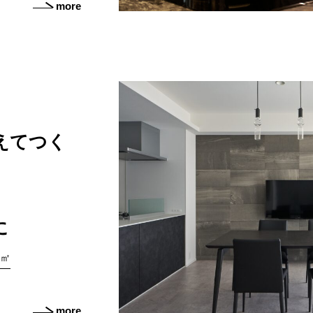
more
えてつく
に
2㎡
more