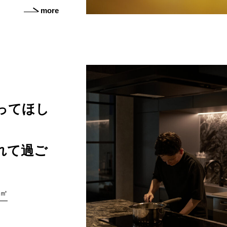
more
ってほし
れて過ご
0㎡