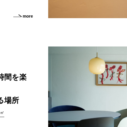
more
時間を楽
る場所
0㎡