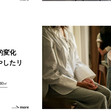
劇的変化
やしたリ
80㎡
more