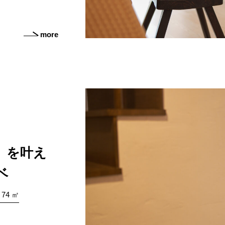
more
」を叶え
ベ
4 ㎡