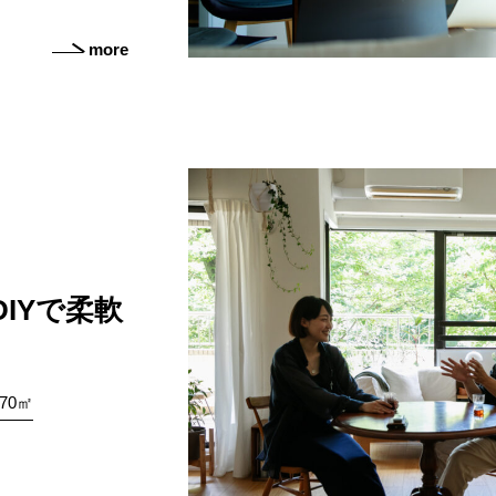
more
IYで柔軟
70㎡