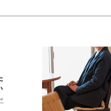
た
い
5㎡